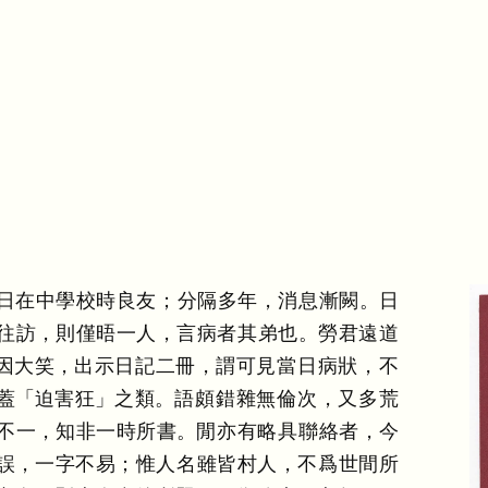
日在中學校時良友
；
分隔多年
，
消息漸闕
。
日
往訪
，
則僅晤一人
，
言病者其弟也
。
勞君遠道
因大笑
，
出示日記二冊
，
謂可見當日病狀
，
不
蓋
「
迫害狂
」
之類
。
語頗錯雜無倫次
，
又多荒
不一
，
知非一時所書
。
閒亦有略具聯絡者
，
今
誤
，
一字不易
；
惟人名雖皆村人
，
不爲世間所