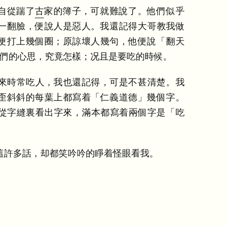
自從踹了
古
家的簿子
，
可就難說了
。
他們似乎
一翻臉
，
便說人是惡人
。
我還記得大哥教我做
便打上幾個圈
；
原諒壞人幾句
，
他便說
「
翻天
們的心思
，
究竟怎樣
；
况且是要吃的時候
。
來時常吃人
，
我也還記得
，
可是不甚清楚
。
我
歪斜斜的每葉上都寫着
「
仁義道德
」
幾個字
。
從字縫裏看出字來
，
滿本都寫着兩個字是
「
吃
這許多話
，
却都笑吟吟的睜着怪眼看我
。