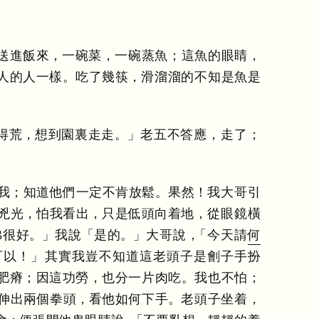
送進飯來
，
一碗菜
，
一碗蒸魚
；
這魚的眼睛
，
人的人一樣
。
吃了幾筷
，
滑溜溜的不知是魚是
得荒
，
想到園裏走走
。
」
老五不答應
，
走了
；
我
；
知道他們一定不肯放鬆
。
果然
！
我大哥引
兇光
，
怕我看出
，
只是低頭向着地
，
從眼鏡橫
佛很好
。
」
我說
「
是的
。
」
大哥說
，
「
今天請
何
可以
！
」
其實我豈不知道這老頭子是劊子手扮
肥瘠
；
因這功勞
，
也分一片肉吃
。
我也不怕
；
伸出兩個拳頭
，
看他如何下手
。
老頭子坐着
，