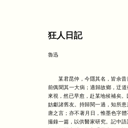
狂人日記
魯迅
某君昆仲
，
今隱其名
，
皆余昔
前偶聞其一大病
；
適歸故鄉
，
迂道
來視
，
然已早愈
，
赴某地候補矣
。
妨獻諸舊友
。
持歸閱一過
，
知所患
唐之言
；
亦不著月日
，
惟墨色字體
撮錄一篇
，
以供醫家研究
。
記中語