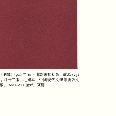
《
吶喊
》
1926
年
10
月北新書局初版
。
此為
1935
9
月卄二版
。
毛邊本
。
中國現代文學館唐弢文
藏
。
20×14×1.1
厘米
。
來源