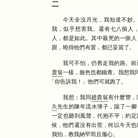
二
今天全沒月光
，
我知道不妙
我
，
似乎想害我
。
還有七八個人
人
，
都是如此
。
其中最兇的一個人
跟
，
曉得他們布置
，
都已妥當了
。
我可不怕
，
仍舊走我的路
。
前
貴翁
一樣
，
臉色也都鐵青
。
我想我
「
你告訴我
！
」
他們可就跑了
。
我想
；
我同
趙貴翁
有什麼讐
，
久
先生的陳年流水簿子
，
踹了一腳
一定也聽到風聲
，
代抱不平
；
約定
候
，
他們還沒有出世
，
何以今天也
我怕
，
教我納罕而且傷心
。