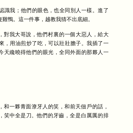
認識我
；
他們的眼色
，
也全同別人一樣
。
進了
隻雞鴨
。
這一件事
，
越教我猜不出底細
。
，
對我大哥說
，
他們村裏的一個大惡人
，
給大
來
，
用油煎炒了吃
，
可以壯壯膽子
。
我插了一
今天纔曉得他們的眼光
，
全同外面的那夥人一
。
。
，
和一夥青面潦牙人的笑
，
和前天佃戶的話
，
，
笑中全是刀
。
他們的牙齒
，
全是白厲厲的排