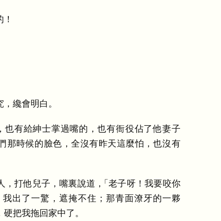
的
！
究
，
纔會明白
。
，
也有給紳士掌過嘴的
，
也有衙役佔了他妻子
們那時候的臉色
，
全沒有昨天這麼怕
，
也沒有
人
，
打他兒子
，
嘴裏說道
，
「
老子呀
！
我要咬你
。
我出了一驚
，
遮掩不住
；
那青面潦牙的一夥
，
硬把我拖回家中了
。