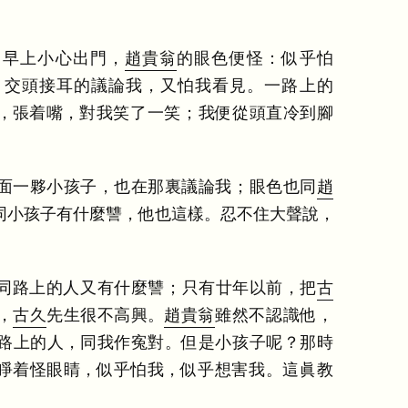
。
早上小心出門
，
趙貴翁
的眼色便怪
：
似乎怕
，
交頭接耳的議論我
，
又怕我看見
。
一路上的
，
張着嘴
，
對我笑了一笑
；
我便從頭直冷到腳
面一夥小孩子
，
也在那裏議論我
；
眼色也同
趙
同小孩子有什麼讐
，
他也這樣
。
忍不住大聲說
，
同路上的人又有什麼讐
；
只有廿年以前
，
把
古
，
古久
先生很不高興
。
趙貴翁
雖然不認識他
，
路上的人
，
同我作寃對
。
但是小孩子呢
？
那時
睜着怪眼睛
，
似乎怕我
，
似乎想害我
。
這眞教