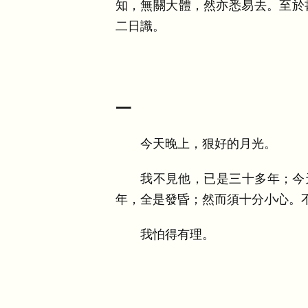
知
，
無關大體
，
然亦悉易去
。
至於
二日識
。
一
今天晚上
，
狠好的月光
。
我不見他
，
已是三十多年
；
今
年
，
全是發昏
；
然而須十分小心
。
我怕得有理
。