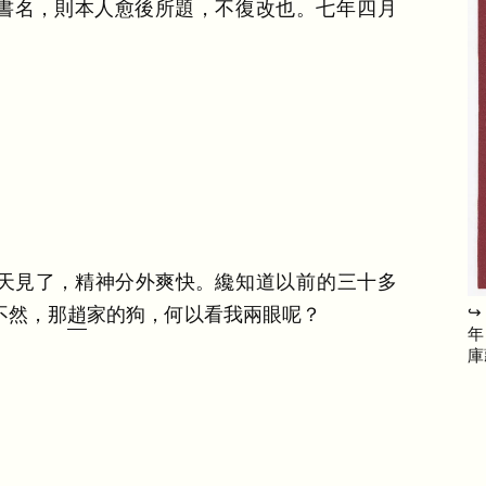
書名
，
則本人愈後所題
，
不復改也
。
七年四月
天見了
，
精神分外爽快
。
纔知道以前的三十多
↪
不然
，
那
趙
家的狗
，
何以看我兩眼呢
？
年
庫