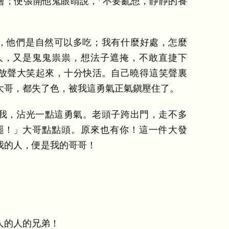
會
；
便張開他鬼眼睛說
，
「
不要亂想
，
靜靜的養
，
他們是自然可以多吃
；
我有什麼好處
，
怎麼
人
，
又是鬼鬼祟祟
，
想法子遮掩
，
不敢直捷下
放聲大笑起來
，
十分快活
。
自己曉得這笑聲裏
大哥
，
都失了色
，
被我這勇氣正氣鎭壓住了
。
我
，
沾光一點這勇氣
。
老頭子跨出門
，
走不多
罷
！
」
大哥點點頭
。
原來也有你
！
這一件大發
我的人
，
便是我的哥哥
！
人的人的兄弟
！