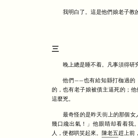
我明白了
。
這是他們娘老子教
三
晚上總是睡不着
。
凡事須得研
他們
——
也有給知縣打枷過的
的
，
也有老子娘被債主逼死的
；
他
這麼兇
。
最奇怪的是昨天街上的那個女
幾口纔出氣
！
」
他眼睛却看着我
人
，
便都哄笑起來
。
陳老五
趕上前