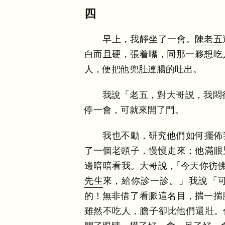
四
早上
，
我靜坐了一會
。
陳老五
白而且硬
，
張着嘴
，
同那一夥想吃
人
，
便把他兜肚連腸的吐出
。
我說
「
老五
，
對大哥説
，
我悶
停一會
，
可就來開了門
。
我也不動
，
研究他們如何擺佈
了一個老頭子
，
慢慢走來
；
他滿眼
邊暗暗看我
。
大哥說
，
「
今天你彷
先生
來
，
給你診一診
。
」
我說
「
的
！
無非借了看脈這名目
，
揣一揣
雖然不吃人
，
膽子卻比他們還壯
。