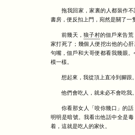
拖我回家
，
家裏的人都裝作不
書房
，
便反扣上門
，
宛然是關了一
前幾天
，
狼子村
的佃戶來告荒
家打死了
；
幾個人便挖出他的心肝
句嘴
，
佃戶和大哥便都看我幾眼
。
模一樣
。
想起來
，
我從頂上直冷到腳跟
他們會吃人
，
就未必不會吃我
你看那女人
「
咬你幾口
」
的話
明明是暗號
。
我看出他話中全是毒
着
，
這就是吃人的家伙
。