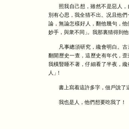
照我自己想
，
雖然不是惡人
，
別有心思
，
我全猜不出
。
况且他們
論
，
無論怎樣好人
，
翻他幾句
，
他
妙手
，
與衆不同
」
。
我那裏猜得到他
凡事總須研究
，
纔會明白
。
古
翻開歷史一查
，
這歷史有年代
，
歪
我橫豎睡不著
，
仔細看了半夜
，
纔
人
」
！
書上寫着這許多字
，
佃戶說了
我也是人
，
他們想要吃我了
！