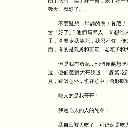
閉了眼睛
，
摸了好一會
，
呆了好一
幾天
，
就好了
。
」
不要亂想
，
靜靜的養
！
養肥了
會
「
好了
」
？
他們這羣人
，
又想吃
手
，
眞要令我笑死
，
我忍不住
，
便
面
，
有的是義勇和正氣
；
老頭子和
但是我有勇氣
，
他們便越想吃
遠
，
便低聲對大哥說道
，
「
趕緊吃
見
，
雖似意外
，
也在意中
：
合夥吃
吃人的是我哥哥
！
我是吃人的人的兄弟
！
我自己被人吃了
，
可仍然是吃